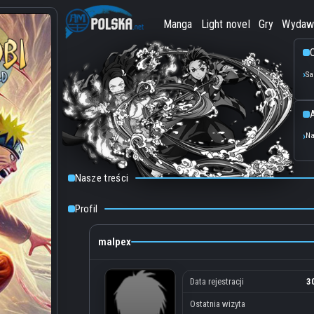
Manga
Light novel
Gry
Wydaw
O
Sa
Na
Nasze treści
Profil
malpex
Data rejestracji
3
Ostatnia wizyta