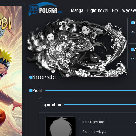
Manga
Light novel
Gry
Wydaw
O
Sa
Na
Nasze treści
Profil
syngohana
Data rejestracji
1
Ostatnia wizyta