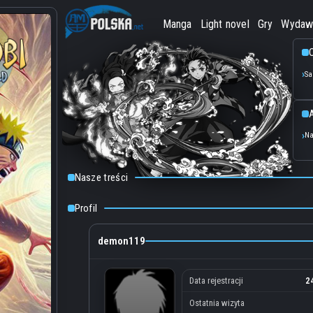
Manga
Light novel
Gry
Wydaw
O
Sa
Na
Nasze treści
Profil
demon119
Data rejestracji
2
Ostatnia wizyta